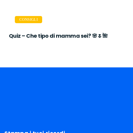
CONSIGLI
Quiz – Che tipo di mamma sei? 🌸🌷🌺