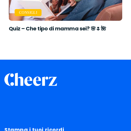
CONSIGLI
Quiz – Che tipo di mamma sei? 🌸🌷🌺
Stampa i tuoi ricordi