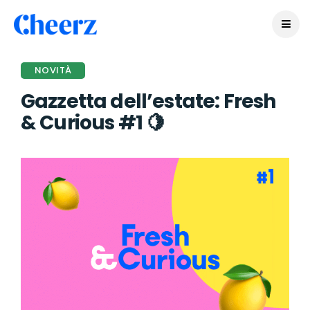
NOVITÀ
Gazzetta dell’estate: Fresh
& Curious #1 🍋
PUBLIÉ IL Y A 2 ANS